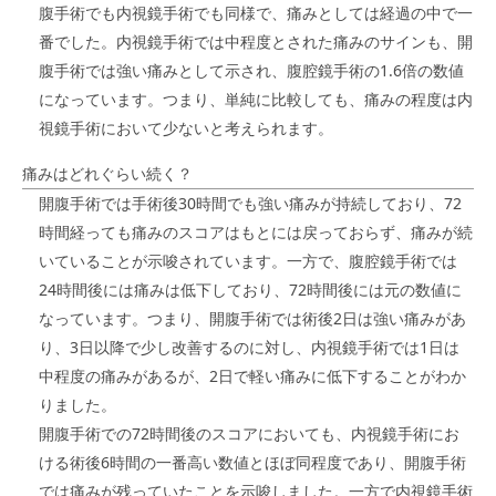
腹手術でも内視鏡手術でも同様で、痛みとしては経過の中で一
番でした。内視鏡手術では中程度とされた痛みのサインも、開
腹手術では強い痛みとして示され、腹腔鏡手術の1.6倍の数値
になっています。つまり、単純に比較しても、痛みの程度は内
視鏡手術において少ないと考えられます。
痛みはどれぐらい続く？
開腹手術では手術後30時間でも強い痛みが持続しており、72
時間経っても痛みのスコアはもとには戻っておらず、痛みが続
いていることが示唆されています。一方で、腹腔鏡手術では
24時間後には痛みは低下しており、72時間後には元の数値に
なっています。つまり、開腹手術では術後2日は強い痛みがあ
り、3日以降で少し改善するのに対し、内視鏡手術では1日は
中程度の痛みがあるが、2日で軽い痛みに低下することがわか
りました。
開腹手術での72時間後のスコアにおいても、内視鏡手術にお
ける術後6時間の一番高い数値とほぼ同程度であり、開腹手術
では痛みが残っていたことを示唆しました。一方で内視鏡手術