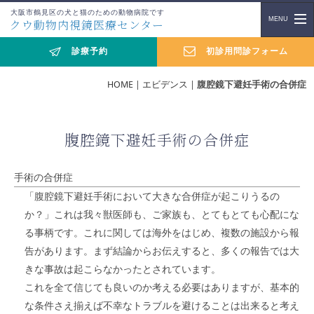
大阪市鶴見区の犬と猫のための動物病院です
クウ動物内視鏡医療センター
診療予約
初診用問診フォーム
HOME
|
エビデンス
|
腹腔鏡下避妊手術の合併症
腹腔鏡下避妊手術の合併症
手術の合併症
「腹腔鏡下避妊手術において大きな合併症が起こりうるの
か？」これは我々獣医師も、ご家族も、とてもとても心配にな
る事柄です。これに関しては海外をはじめ、複数の施設から報
告があります。まず結論からお伝えすると、多くの報告では大
きな事故は起こらなかったとされています。
これを全て信じても良いのか考える必要はありますが、基本的
な条件さえ揃えば不幸なトラブルを避けることは出来ると考え